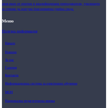
своя екип от опитни и квалифицирани преподаватели, училището
се стреми да осигури благоприятна учебна среда.
Меню
Полезна информация
Начало
Новини
За нас
Галерия
Контакти
Информационна система за електронно обучение
МОН
Национална педагогическа мрежа