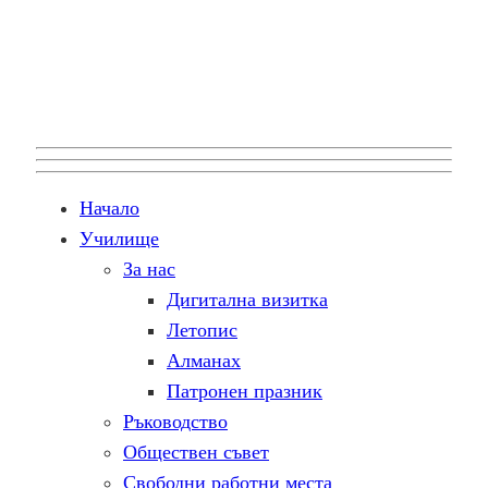
Начало
Училище
За нас
Дигитална визитка
Летопис
Алманах
Патронен празник
Ръководство
Обществен съвет
Свободни работни места