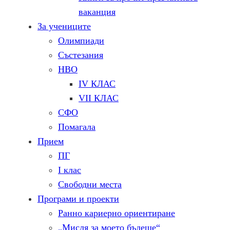
ваканция
За учениците
Олимпиади
Състезания
НВО
IV КЛАС
VII КЛАС
СФО
Помагала
Прием
ПГ
I клас
Свободни места
Програми и проекти
Ранно кариерно ориентиране
„Мисля за моето бъдеще“