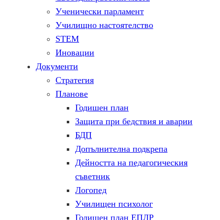
Ученически парламент
Училищно настоятелство
STEM
Иновации
Документи
Стратегия
Планове
Годишен план
Защита при бедствия и аварии
БДП
Допълнителна подкрепа
Дейността на педагогическия
съветник
Логопед
Училищен психолог
Годишен план ЕПЛР