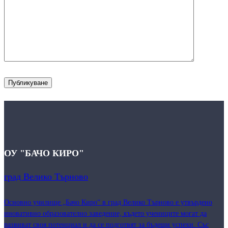
ОУ "БАЧО КИРО"
град Велико Търново
Основно училище „Бачо Киро“ в град Велико Търново е утвърдено
иновативно образователно заведение, където учениците могат да
развиват своя потенциал и да се подготвят за бъдещи успехи. Със