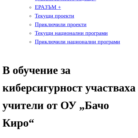
ЕРАЗЪМ +
Текущи проекти
Приключили проекти
Текущи национални програми
Приключили национални програми
В обучение за
киберсигурност участваха
учители от ОУ „Бачо
Киро“