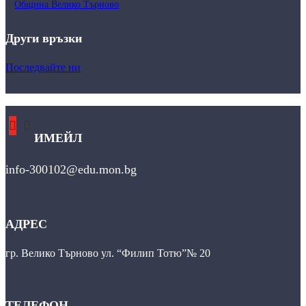
Община Велико Търново
Други връзки
Последвайте ни
ИМЕЙЛ
info-300102@edu.mon.bg
АДРЕС
гр. Велико Търново ул. “Филип Тотю”№ 20
ТЕЛЕФОН