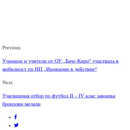
Previous
Ученици и учители от ОУ „Бачо Киро“ участваха в
мобилност по НП „Иновации в действие“
Next
Училищния отбор по футбол ІІ – ІV клас завоюва
бронзови медали