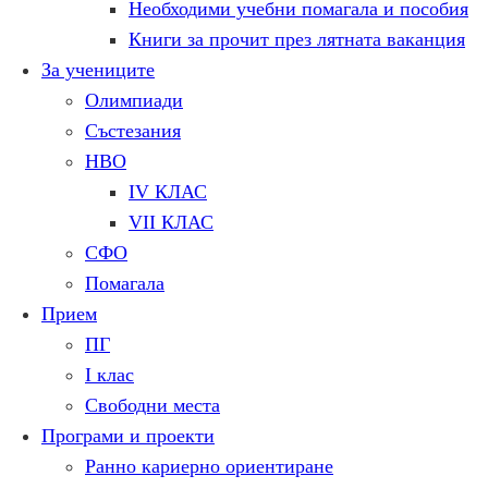
Необходими учебни помагала и пособия
Книги за прочит през лятната ваканция
За учениците
Олимпиади
Състезания
НВО
IV КЛАС
VII КЛАС
СФО
Помагала
Прием
ПГ
I клас
Свободни места
Програми и проекти
Ранно кариерно ориентиране