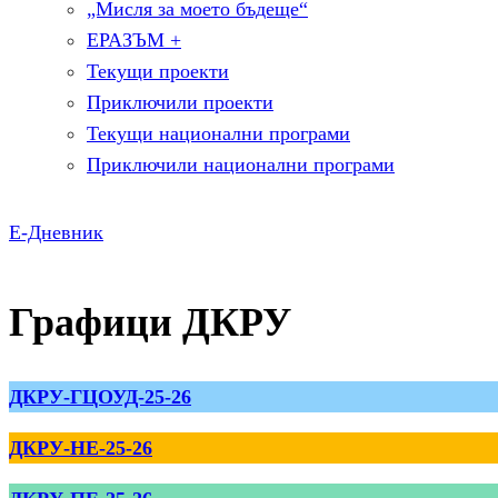
„Мисля за моето бъдеще“
ЕРАЗЪМ +
Текущи проекти
Приключили проекти
Текущи национални програми
Приключили национални програми
Е-Дневник
Графици ДКРУ
ДКРУ-ГЦОУД-25-26
ДКРУ-НЕ-25-26