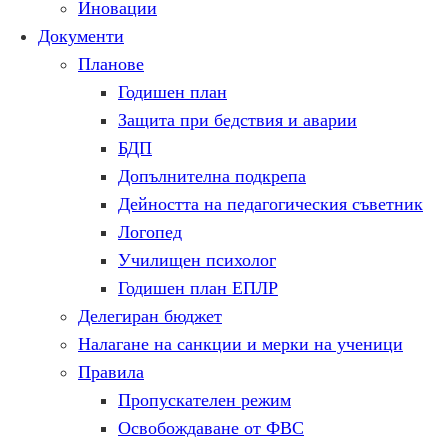
Иновации
Документи
Планове
Годишен план
Защита при бедствия и аварии
БДП
Допълнителна подкрепа
Дейността на педагогическия съветник
Логопед
Училищен психолог
Годишен план ЕПЛР
Делегиран бюджет
Налагане на санкции и мерки на ученици
Правила
Пропускателен режим
Освобождаване от ФВС