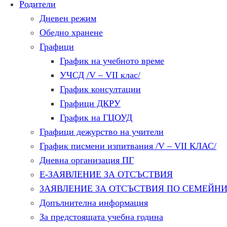
Родители
Дневен режим
Обедно хранене
Графици
График на учебното време
УЧСД /V – VII клас/
График консултации
Графици ДКРУ
График на ГЦОУД
Графици дежурство на учители
График писмени изпитвания /V – VII КЛАС/
Дневна организация ПГ
Е-ЗАЯВЛЕНИЕ ЗА ОТСЪСТВИЯ
ЗАЯВЛЕНИЕ ЗА ОТСЪСТВИЯ ПО СЕМЕЙН
Допълнителна информация
За предстоящата учебна година