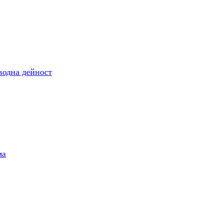
одна дейност
ма