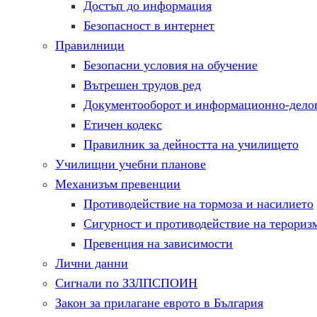
Достъп до информация
Безопасност в интернет
Правилници
Безопасни условия на обучение
Вътрешен трудов ред
Документооборот и информационно-делов
Етичен кодекс
Правилник за дейността на училището
Училищни учебни планове
Механизъм превенции
Противодействие на тормоза и насилието
Сигурност и противодействие на терориз
Превенция на зависимости
Лични данни
Сигнали по ЗЗЛПСПОИН
Закон за прилагане еврото в България