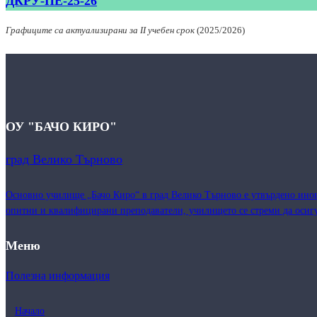
ДКРУ-ПЕ-25-26
Графиците са актуализирани за II учебен срок
(2025/2026)
ОУ "БАЧО КИРО"
град Велико Търново
Основно училище „Бачо Киро“ в град Велико Търново е утвърдено инова
опитни и квалифицирани преподаватели, училището се стреми да осигу
Меню
Полезна информация
Начало