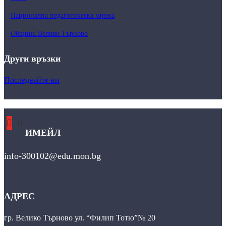
Национална педагогическа мрежа
Община Велико Търново
Други връзки
Последвайте ни
ИМЕЙЛ
info-300102@edu.mon.bg
АДРЕС
гр. Велико Търново ул. “Филип Тотю”№ 20