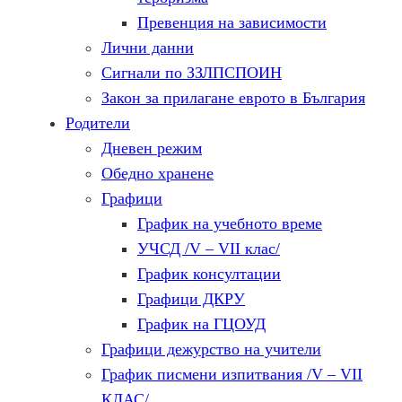
Превенция на зависимости
Лични данни
Сигнали по ЗЗЛПСПОИН
Закон за прилагане еврото в България
Родители
Дневен режим
Обедно хранене
Графици
График на учебното време
УЧСД /V – VII клас/
График консултации
Графици ДКРУ
График на ГЦОУД
Графици дежурство на учители
График писмени изпитвания /V – VII
КЛАС/