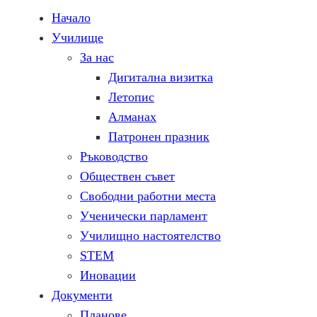
Начало
Училище
За нас
Дигитална визитка
Летопис
Алманах
Патронен празник
Ръководство
Обществен съвет
Свободни работни места
Ученически парламент
Училищно настоятелство
STEM
Иновации
Документи
Планове