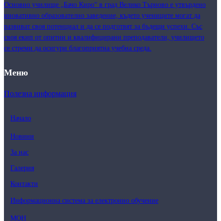
Основно училище „Бачо Киро“ в град Велико Търново е утвърдено
иновативно образователно заведение, където учениците могат да
развиват своя потенциал и да се подготвят за бъдещи успехи. Със
своя екип от опитни и квалифицирани преподаватели, училището
се стреми да осигури благоприятна учебна среда.
Меню
Полезна информация
Начало
Новини
За нас
Галерия
Контакти
Информационна система за електронно обучение
МОН