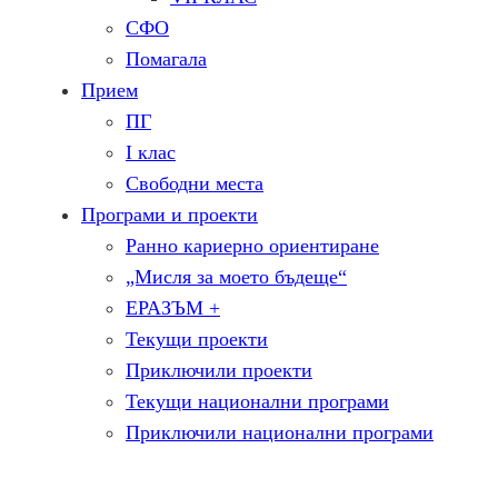
СФО
Помагала
Прием
ПГ
I клас
Свободни места
Програми и проекти
Ранно кариерно ориентиране
„Мисля за моето бъдеще“
ЕРАЗЪМ +
Текущи проекти
Приключили проекти
Текущи национални програми
Приключили национални програми