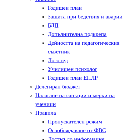
Годишен план
Защита при бедствия и аварии
БДП
Допълнителна подкрепа
Дейността на педагогическия
съветник
Логопед
Училищен психолог
Годишен план ЕПЛР
Делегиран бюджет
Налагане на санкции и мерки на
ученици
Правила
Пропускателен режим
Освобождаване от ФВС
Достъп до информация