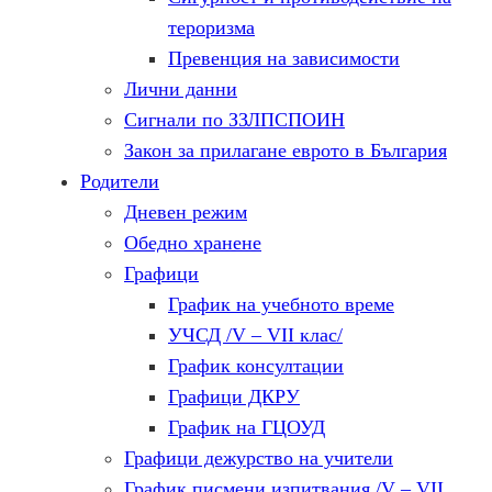
тероризма
Превенция на зависимости
Лични данни
Сигнали по ЗЗЛПСПОИН
Закон за прилагане еврото в България
Родители
Дневен режим
Обедно хранене
Графици
График на учебното време
УЧСД /V – VII клас/
График консултации
Графици ДКРУ
График на ГЦОУД
Графици дежурство на учители
График писмени изпитвания /V – VII