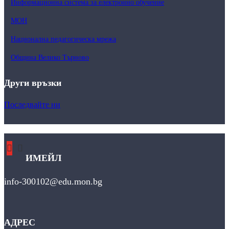
Информационна система за електронно обучение
МОН
Национална педагогическа мрежа
Община Велико Търново
Други връзки
Последвайте ни
ИМЕЙЛ
info-300102@edu.mon.bg
АДРЕС