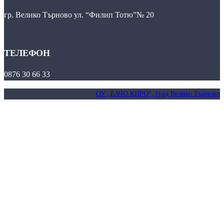
гр. Велико Търново ул. “Филип Тотю”№ 20
ТЕЛЕФОН
0876 30 66 33
ОУ „БАЧО КИРО“, град Велико Търново