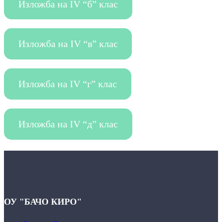
Изложба на IV “б” клас
Изложба на IV “в” клас
Изложба на IV “г” клас
Изложба на IV “д” клас
ОУ "БАЧО КИРО"