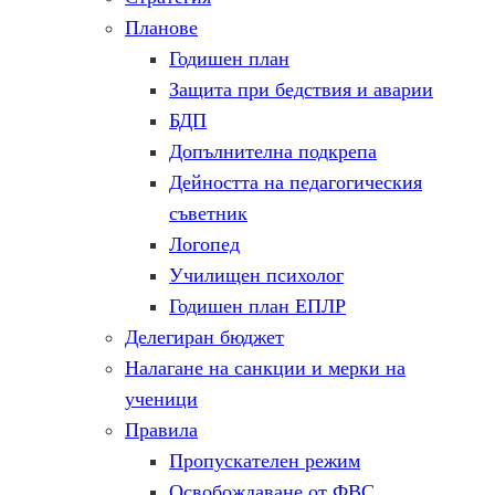
Планове
Годишен план
Защита при бедствия и аварии
БДП
Допълнителна подкрепа
Дейността на педагогическия
съветник
Логопед
Училищен психолог
Годишен план ЕПЛР
Делегиран бюджет
Налагане на санкции и мерки на
ученици
Правила
Пропускателен режим
Освобождаване от ФВС