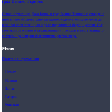
град Велико Търново
Основно училище „Бачо Киро“ в град Велико Търново е утвърдено
иновативно образователно заведение, където учениците могат да
развиват своя потенциал и да се подготвят за бъдещи успехи. Със
своя екип от опитни и квалифицирани преподаватели, училището
се стреми да осигури благоприятна учебна среда.
Меню
Полезна информация
Начало
Новини
За нас
Галерия
Контакти