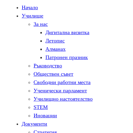
Начало
Училище
За нас
Дигитална визитка
Летопис
Алманах
Патронен празник
Ръководство
Обществен съвет
Свободни работни места
Ученически парламент
Училищно настоятелство
STEM
Иновации
Документи
Стратегия