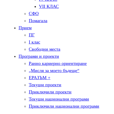
VII КЛАС
СФО
Помагала
Прием
ПГ
I клас
Свободни места
Програми и проекти
Ранно кариерно ориентиране
„Мисля за моето бъдеще“
ЕРАЗЪМ +
Текущи проекти
Приключили проекти
Текущи национални програми
Приключили национални програми