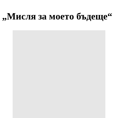
„Мисля за моето бъдеще“