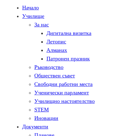
Начало
Училище
За нас
Дигитална визитка
Летопис
Алманах
Патронен празник
Ръководство
Обществен съвет
Свободни работни места
Ученически парламент
Училищно настоятелство
STEM
Иновации
Документи
Планове