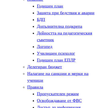
Годишен план
Защита при бедствия и аварии
БДП
Допълнителна подкрепа
Дейността на педагогическия
съветник
Логопед
Училищен психолог
Годишен план ЕПЛР
Делегиран бюджет
Налагане на санкции и мерки на
ученици
Правила
Пропускателен режим
Освобождаване от ФВС
Достъп до информация