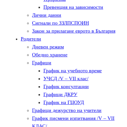
Превенция на зависимости
Лични данни
Сигнали по ЗЗЛПСПОИН
Закон за прилагане еврото в България
Родители
Дневен режим
Обедно хранене
Графици
График на учебното време
УЧСД /V – VII клас/
График консултации
Графици ДКРУ
График на ГЦОУД
Графици дежурство на учители
График писмени изпитвания /V – VII
КЛАС/