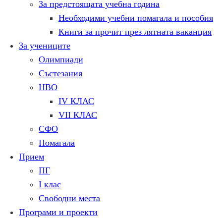
За предстоящата учебна година
Необходими учебни помагала и пособия
Книги за прочит през лятната ваканция
За учениците
Олимпиади
Състезания
НВО
IV КЛАС
VII КЛАС
СФО
Помагала
Прием
ПГ
I клас
Свободни места
Програми и проекти