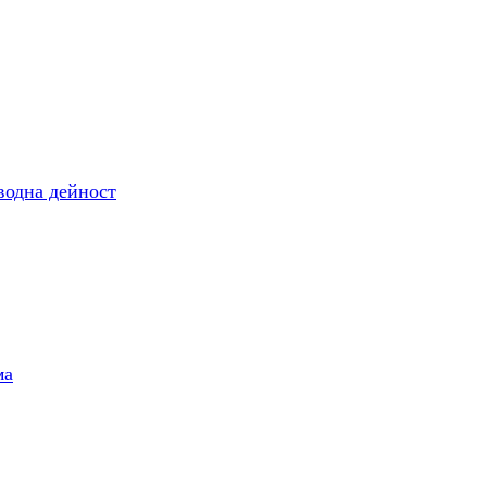
одна дейност
ма