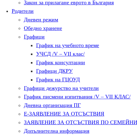
Закон за прилагане еврото в България
Родители
Дневен режим
Обедно хранене
Графици
График на учебното време
УЧСД /V – VII клас/
График консултации
Графици ДКРУ
График на ГЦОУД
Графици дежурство на учители
График писмени изпитвания /V – VII КЛАС/
Дневна организация ПГ
Е-ЗАЯВЛЕНИЕ ЗА ОТСЪСТВИЯ
ЗАЯВЛЕНИЕ ЗА ОТСЪСТВИЯ ПО СЕМЕЙН
Допълнителна информация