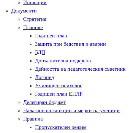
Иновации
Документи
Стратегия
Планове
Годишен план
Защита при бедствия и аварии
БДП
Допълнителна подкрепа
Дейността на педагогическия съветник
Логопед
Училищен психолог
Годишен план ЕПЛР
Делегиран бюджет
Налагане на санкции и мерки на ученици
Правила
Пропускателен режим