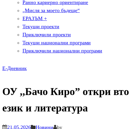
Ранно кариерно ориентиране
„Мисля за моето бъдеще“
ЕРАЗЪМ +
Текущи проекти
Приключили проекти
Текущи национални програми
Приключили национални програми
Е-Дневник
ОУ ,,Бачо Киро” откри вт
език и литература
21.05.2026
Новини
by