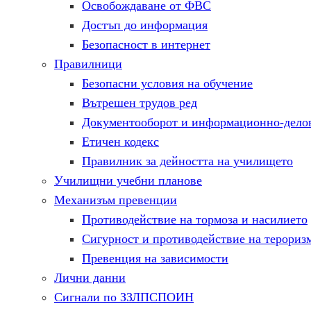
Освобождаване от ФВС
Достъп до информация
Безопасност в интернет
Правилници
Безопасни условия на обучение
Вътрешен трудов ред
Документооборот и информационно-делов
Етичен кодекс
Правилник за дейността на училището
Училищни учебни планове
Механизъм превенции
Противодействие на тормоза и насилието
Сигурност и противодействие на терориз
Превенция на зависимости
Лични данни
Сигнали по ЗЗЛПСПОИН