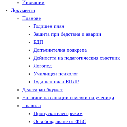
Иновации
Документи
Планове
Годишен план
Защита при бедствия и аварии
БДП
Допълнителна подкрепа
Дейността на педагогическия съветник
Логопед
Училищен психолог
Годишен план ЕПЛР
Делегиран бюджет
Налагане на санкции и мерки на ученици
Правила
Пропускателен режим
Освобождаване от ФВС