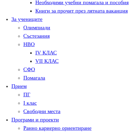
Необходими учебни помагала и пособия
Книги за прочит през лятната ваканция
За учениците
Олимпиади
Състезания
НВО
IV КЛАС
VII КЛАС
СФО
Помагала
Прием
ПГ
I клас
Свободни места
Програми и проекти
Ранно кариерно ориентиране