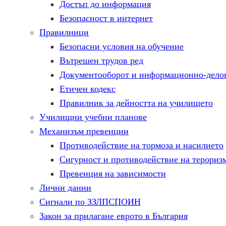
Достъп до информация
Безопасност в интернет
Правилници
Безопасни условия на обучение
Вътрешен трудов ред
Документооборот и информационно-делов
Етичен кодекс
Правилник за дейността на училището
Училищни учебни планове
Механизъм превенции
Противодействие на тормоза и насилието
Сигурност и противодействие на терориз
Превенция на зависимости
Лични данни
Сигнали по ЗЗЛПСПОИН
Закон за прилагане еврото в България