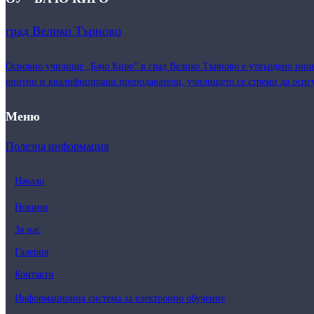
град Велико Търново
Основно училище „Бачо Киро“ в град Велико Търново е утвърдено инова
опитни и квалифицирани преподаватели, училището се стреми да осигу
Меню
Полезна информация
Начало
Новини
За нас
Галерия
Контакти
Информационна система за електронно обучение