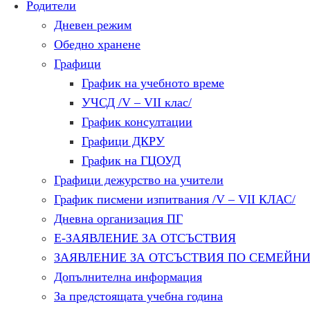
Родители
Дневен режим
Обедно хранене
Графици
График на учебното време
УЧСД /V – VII клас/
График консултации
Графици ДКРУ
График на ГЦОУД
Графици дежурство на учители
График писмени изпитвания /V – VII КЛАС/
Дневна организация ПГ
Е-ЗАЯВЛЕНИЕ ЗА ОТСЪСТВИЯ
ЗАЯВЛЕНИЕ ЗА ОТСЪСТВИЯ ПО СЕМЕЙН
Допълнителна информация
За предстоящата учебна година