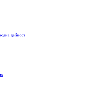
одна дейност
ма