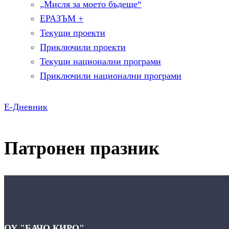
„Мисля за моето бъдеще“
ЕРАЗЪМ +
Текущи проекти
Приключили проекти
Текущи национални програми
Приключили национални програми
Е-Дневник
Патронен празник
ОУ "БАЧО КИРО"