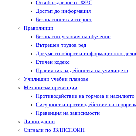
Освобождаване от ФВС
Достъп до информация
Безопасност в интернет
Правилници
Безопасни условия на обучение
Вътрешен трудов ред
Документооборот и информационно-делов
Етичен кодекс
Правилник за дейността на училището
Училищни учебни планове
Механизъм превенции
Противодействие на тормоза и насилието
Сигурност и противодействие на терориз
Превенция на зависимости
Лични данни
Сигнали по ЗЗЛПСПОИН