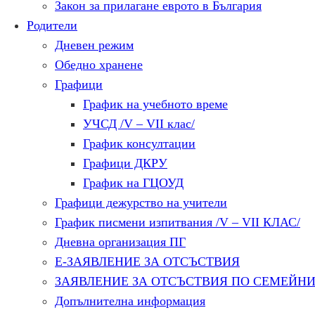
Закон за прилагане еврото в България
Родители
Дневен режим
Обедно хранене
Графици
График на учебното време
УЧСД /V – VII клас/
График консултации
Графици ДКРУ
График на ГЦОУД
Графици дежурство на учители
График писмени изпитвания /V – VII КЛАС/
Дневна организация ПГ
Е-ЗАЯВЛЕНИЕ ЗА ОТСЪСТВИЯ
ЗАЯВЛЕНИЕ ЗА ОТСЪСТВИЯ ПО СЕМЕЙН
Допълнителна информация