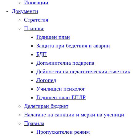
Иновации
Документи
Стратегия
Планове
Годишен план
Защита при бедствия и аварии
БДП
Допълнителна подкрепа
Дейността на педагогическия съветник
Логопед
Училищен психолог
Годишен план ЕПЛР
Делегиран бюджет
Налагане на санкции и мерки на ученици
Правила
Пропускателен режим