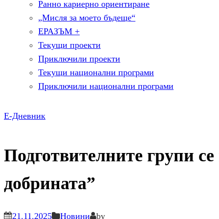
Ранно кариерно ориентиране
„Мисля за моето бъдеще“
ЕРАЗЪМ +
Текущи проекти
Приключили проекти
Текущи национални програми
Приключили национални програми
Е-Дневник
Подготвителните групи се 
добрината”
21.11.2025
Новини
by