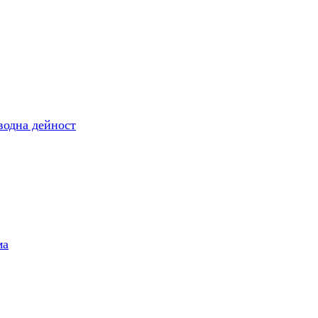
одна дейност
ма