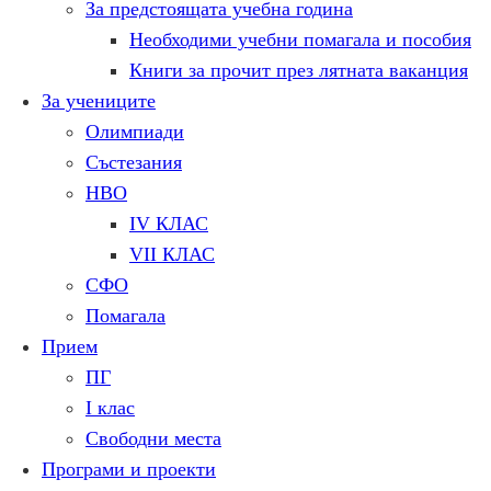
За предстоящата учебна година
Необходими учебни помагала и пособия
Книги за прочит през лятната ваканция
За учениците
Олимпиади
Състезания
НВО
IV КЛАС
VII КЛАС
СФО
Помагала
Прием
ПГ
I клас
Свободни места
Програми и проекти