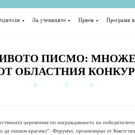
одители
За учениците
Прием
Програми и
СИВОТО ПИСМО: МНОЖЕ
” ОТ ОБЛАСТНИЯ КОНКУ
12.05.2026
Новини
by
жествената церемония по награждаването на победителите
о да пишем красиво”. Форумът, организиран от Кметство 