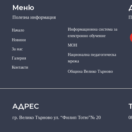
Меню
Полезна информация
П
Информационна система за
Начало
електронно обучение
Новини
МОН
За нас
Национална педагогическа
Галерия
мрежа
Контакти
Община Велико Търново
АДРЕС
гр. Велико Търново ул. “Филип Тотю”№ 20
0