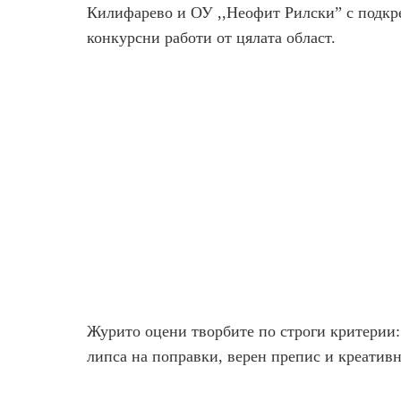
Килифарево и ОУ ,,Неофит Рилски” с подкре
конкурсни работи от цялата област.
Журито оцени творбите по строги критерии:
липса на поправки, верен препис и креативн