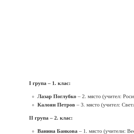
I група – 1. клас:
Лазар Поглубко
– 2. място (учител: Рос
Калоян Петров
– 3. място (учител: Све
II група – 2. клас:
Ванина Банкова
– 1. място (учители: В