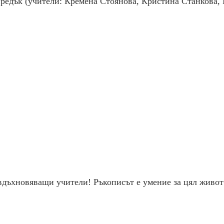
предък (учители: Кремена Стоянова, Кристина Станкова,
вдъхновяващи учители! Ръкописът е умение за цял живот