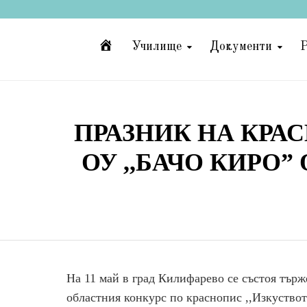
Начало
Училище
Документи
Р
ПРАЗНИК НА КРА
ОУ ,,БАЧО КИРО
На 11 май в град Килифарево се състоя тър
областния конкурс по краснопис ,,Изкуствот