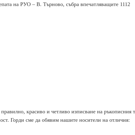
пата на РУО – В. Търново, събра впечатляващите 1112
 правилно, красиво и четливо изписване на ръкописния т
ост. Горди сме да обявим нашите носители на отличия: