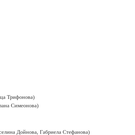
ица Трифонова)
тлана Симеонова)
еселина Дойнова, Габриела Стефанова)