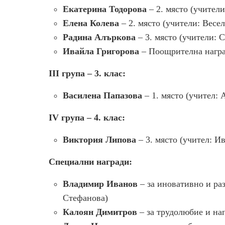
Екатерина Тодорова
– 2. място (учител
Елена Колева
– 2. място (учители: Весе
Радина Алъркова
– 3. място (учители:
Ивайла Григорова
– Поощрителна награ
III група – 3. клас:
Василена Папазова
– 1. място (учител:
IV група – 4. клас:
Виктория Липова
– 3. място (учител: И
Специални награди:
Владимир Иванов
– за иновативно и ра
Стефанова)
Калоян Димитров
– за трудолюбие и на