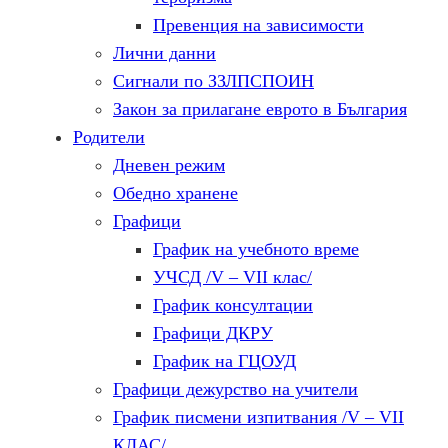
Превенция на зависимости
Лични данни
Сигнали по ЗЗЛПСПОИН
Закон за прилагане еврото в България
Родители
Дневен режим
Обедно хранене
Графици
График на учебното време
УЧСД /V – VII клас/
График консултации
Графици ДКРУ
График на ГЦОУД
Графици дежурство на учители
График писмени изпитвания /V – VII
КЛАС/