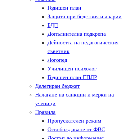
Годишен план
Защита при бедствия и аварии
БДП
Допълнителна подкрепа
Дейността на педагогическия
съветник
Логопед
Училищен психолог
Годишен план ЕПЛР
Делегиран бюджет
Налагане на санкции и мерки на
ученици
Правила
Пропускателен режим
Освобождаване от ФВС
Достъп до информация