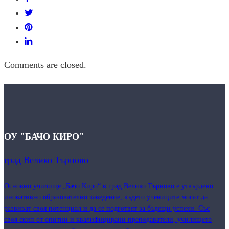
Comments are closed.
ОУ "БАЧО КИРО"
град Велико Търново
Основно училище „Бачо Киро“ в град Велико Търново е утвърдено
иновативно образователно заведение, където учениците могат да
развиват своя потенциал и да се подготвят за бъдещи успехи. Със
своя екип от опитни и квалифицирани преподаватели, училището