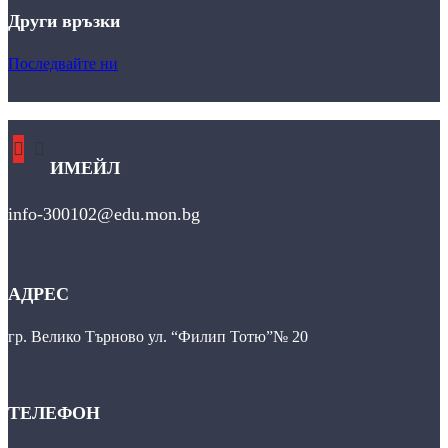
Други връзки
Последвайте ни
ИМЕЙЛ
info-300102@edu.mon.bg
АДРЕС
гр. Велико Търново ул. “Филип Тотю”№ 20
ТЕЛЕФОН