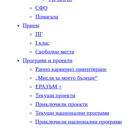
СФО
Помагала
Прием
ПГ
I клас
Свободни места
Програми и проекти
Ранно кариерно ориентиране
„Мисля за моето бъдеще“
ЕРАЗЪМ +
Текущи проекти
Приключили проекти
Текущи национални програми
Приключили национални програми