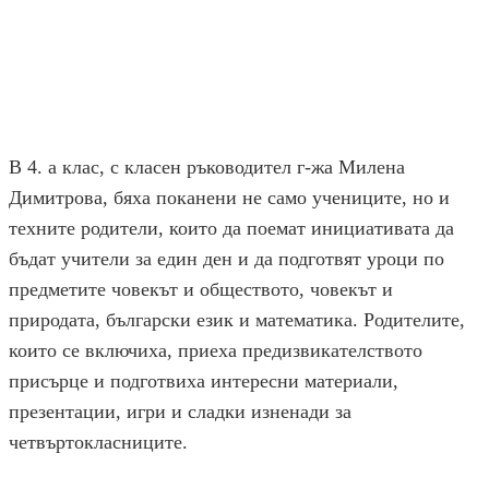
В 4. а клас, с класен ръководител г-жа Милена
Димитрова, бяха поканени не само учениците, но и
техните родители, които да поемат инициативата да
бъдат учители за един ден и да подготвят уроци по
предметите човекът и обществото, човекът и
природата, български език и математика. Родителите,
които се включиха, приеха предизвикателството
присърце и подготвиха интересни материали,
презентации, игри и сладки изненади за
четвъртокласниците.