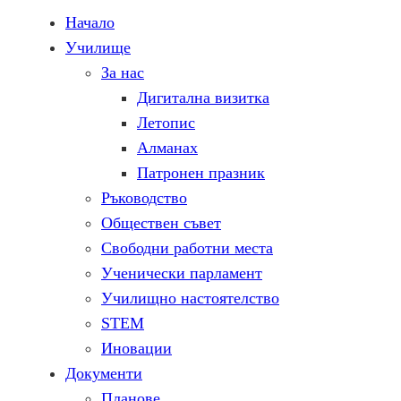
Начало
Училище
За нас
Дигитална визитка
Летопис
Алманах
Патронен празник
Ръководство
Обществен съвет
Свободни работни места
Ученически парламент
Училищно настоятелство
STEM
Иновации
Документи
Планове