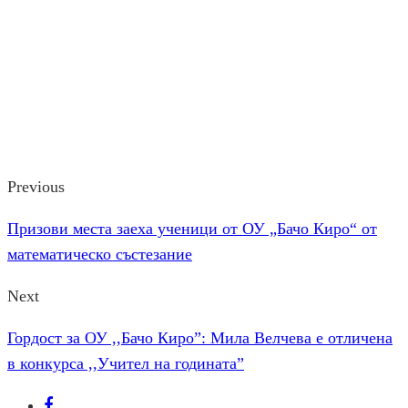
Previous
Призови места заеха ученици от ОУ „Бачо Киро“ от
математическо състезание
Next
Гордост за ОУ ,,Бачо Киро”: Мила Велчева е отличена
в конкурса ,,Учител на годината”