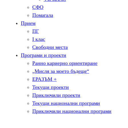
СФО
Помагала
Прием
ПГ
I клас
Свободни места
Програми и проекти
Ранно кариерно ориентиране
„Мисля за моето бъдеще“
ЕРАЗЪМ +
Текущи проекти
Приключили проекти
Текущи национални програми
Приключили национални програми