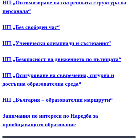
НП „Оптимизиране на вътрешната структура на
персонала“
НП „Без свободен час“
НП „Ученически олимпиади и състезания“
НП „Безопасност на движението по пътищата“
НП „Осигуряване на съвременна, сигурна и
достъпна образователна среда“
НП „България – образователни маршрути“
Занимания по интереси по Наредба за
приобщаващото образование