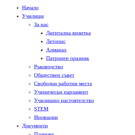
Начало
Училище
За нас
Дигитална визитка
Летопис
Алманах
Патронен празник
Ръководство
Обществен съвет
Свободни работни места
Ученически парламент
Училищно настоятелство
STEM
Иновации
Документи
Планове