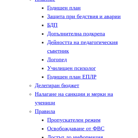
Годишен план
Защита при бедствия и аварии
БДП
Допълнителна подкрепа
Дейността на педагогическия
съветник
Логопед
Училищен психолог
Годишен план ЕПЛР
Делегиран бюджет
Налагане на санкции и мерки на
ученици
Правила
Пропускателен режим
Освобождаване от ФВС
Достъп до информация