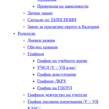
Превенция на зависимости
Лични данни
Сигнали по ЗЗЛПСПОИН
Закон за прилагане еврото в България
Родители
Дневен режим
Обедно хранене
Графици
График на учебното време
УЧСД /V – VII клас/
График консултации
Графици ДКРУ
График на ГЦОУД
Графици дежурство на учители
График писмени изпитвания /V – VII
КЛАС/