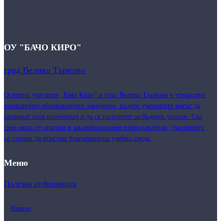
ОУ "БАЧО КИРО"
град Велико Търново
Основно училище „Бачо Киро“ в град Велико Търново е утвърдено
иновативно образователно заведение, където учениците могат да
развиват своя потенциал и да се подготвят за бъдещи успехи. Със
своя екип от опитни и квалифицирани преподаватели, училището
се стреми да осигури благоприятна учебна среда.
Меню
Полезна информация
Начало