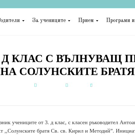
одители
За учениците
Прием
Програми и
 Д КЛАС С ВЪЛНУВАЩ 
НА СОЛУНСКИТЕ БРАТЯ
22.05.2026
Новини
by
зник учениците от 3. д клас, с класен ръководител Антоа
т ,,Солунските братя Св. св. Кирил и Методий”. Инициа