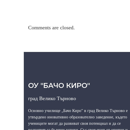
Comments are closed.
ОУ "БАЧО КИРО"
град Велико Търново
Основно училище „Бачо Киро“ в град Велико Търново е
утвърдено иновативно образователно заведение, където
учениците могат да развиват своя потенциал и да се
подготвят за бъдещи успехи. Със своя екип от опитни и