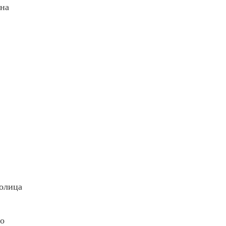
 на
голица
то