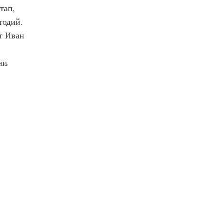
тап,
тодий.
от Иван
ни