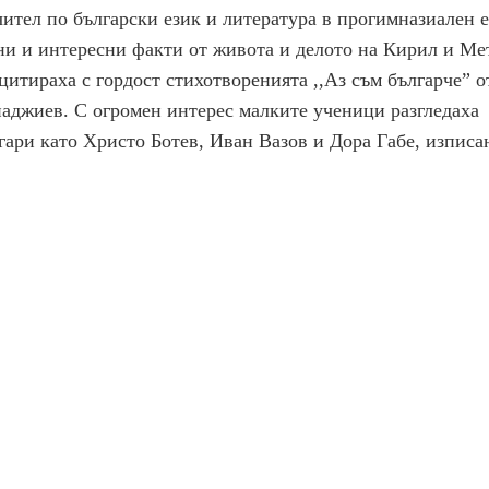
тел по български език и литература в прогимназиален е
ни и интересни факти от живота и делото на Кирил и Ме
ецитираха с гордост стихотворенията ,,Аз съм българче” 
аджиев. С огромен интерес малките ученици разгледаха
гари като Христо Ботев, Иван Вазов и Дора Габе, изписа