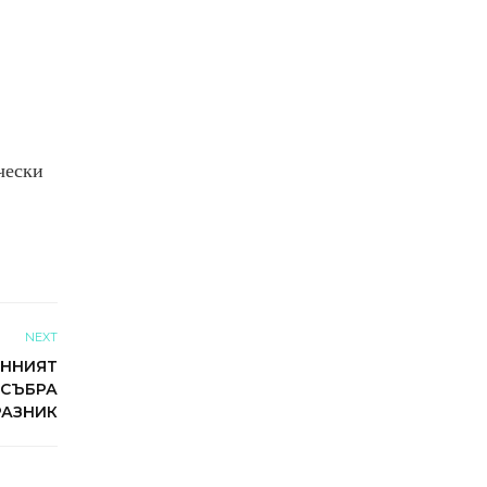
чески
NEXT
ОННИЯТ
 СЪБРА
РАЗНИК