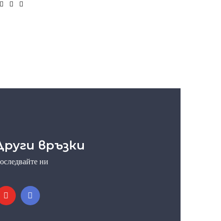
Други връзки
оследвайте ни