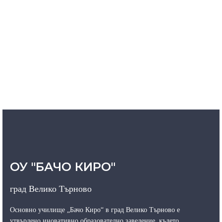
ОУ "БАЧО КИРО"
град Велико Търново
Основно училище „Бачо Киро“ в град Велико Търново е
утвърдено иновативно образователно заведение, където