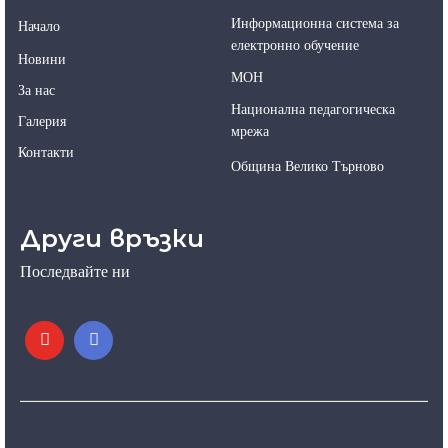
Информационна система за
Начало
електронно обучение
Новини
МОН
За нас
Национална педагогическа
Галерия
мрежа
Контакти
Община Велико Търново
Други връзки
Последвайте ни