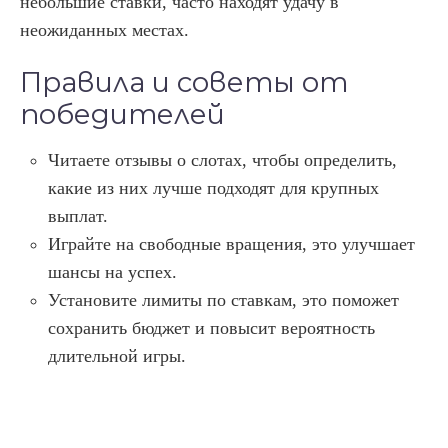
небольшие ставки, часто находят удачу в
неожиданных местах.
Правила и советы от
победителей
Читаете отзывы о слотах, чтобы определить,
какие из них лучше подходят для крупных
выплат.
Играйте на свободные вращения, это улучшает
шансы на успех.
Установите лимиты по ставкам, это поможет
сохранить бюджет и повысит вероятность
длительной игры.