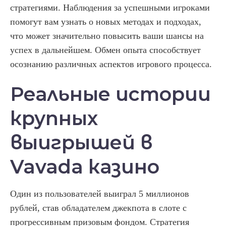
стратегиями. Наблюдения за успешными игроками
помогут вам узнать о новых методах и подходах,
что может значительно повысить ваши шансы на
успех в дальнейшем. Обмен опыта способствует
осознанию различных аспектов игрового процесса.
Реальные истории
крупных
выигрышей в
Vavada казино
Один из пользователей выиграл 5 миллионов
рублей, став обладателем джекпота в слоте с
прогрессивным призовым фондом. Стратегия