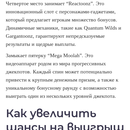
Четвертое место занимает “Reactoonz”. Это
инновационный слот с персонажами-гаджетами,
который предлагает игрокам множество бонусов.
Динамичные механики, такие как Quantum Wilds и
Gargantoonz, гарантируют непредсказуемые
результаты и щедрые выплаты.
Замыкает пятерку “Mega Moolah”. Это
видеоаппарат родом из мира прогрессивных
джекпотов. Каждый спин может потенциально
привести к крупным денежным призам, а также к
уникальному бонусному раунду с возможностью
выиграть один из нескольких уровней джекпота.
Как увеличить
шансы на выигрыш