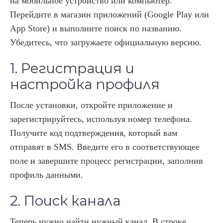
на мобильное устройство или компьютер.
Перейдите в магазин приложений (Google Play или
App Store) и выполните поиск по названию.
Убедитесь, что загружаете официальную версию.
1. Регистрация и
настройка профиля
После установки, откройте приложение и
зарегистрируйтесь, используя номер телефона.
Получите код подтверждения, который вам
отправят в SMS. Введите его в соответствующее
поле и завершите процесс регистрации, заполнив
профиль данными.
2. Поиск канала
Теперь нужно найти нужный канал. В строке