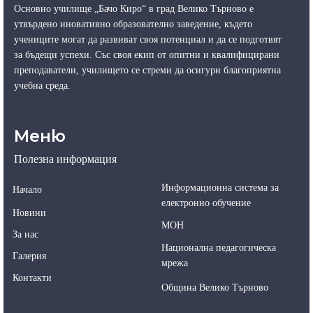
Основно училище „Бачо Киро“ в град Велико Търново е
утвърдено иновативно образователно заведение, където
учениците могат да развиват своя потенциал и да се подготвят
за бъдещи успехи. Със своя екип от опитни и квалифицирани
преподаватели, училището се стреми да осигури благоприятна
учебна среда.
Меню
Полезна информация
Информационна система за
Начало
електронно обучение
Новини
МОН
За нас
Национална педагогическа
Галерия
мрежа
Контакти
Община Велико Търново