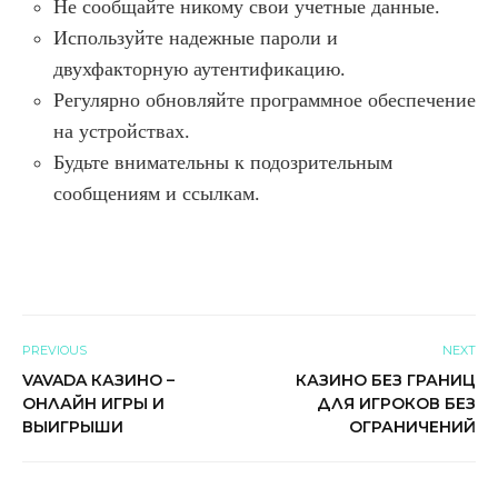
Не сообщайте никому свои учетные данные.
Используйте надежные пароли и
двухфакторную аутентификацию.
Регулярно обновляйте программное обеспечение
на устройствах.
Будьте внимательны к подозрительным
сообщениям и ссылкам.
PREVIOUS
NEXT
VAVADA КАЗИНО –
КАЗИНО БЕЗ ГРАНИЦ
ОНЛАЙН ИГРЫ И
ДЛЯ ИГРОКОВ БЕЗ
ВЫИГРЫШИ
ОГРАНИЧЕНИЙ